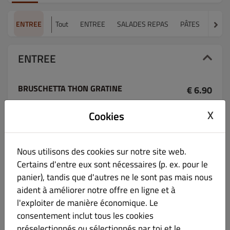
ENTREE
Tout
ENTREE
SALADES REPAS
PÂTES
PIZZA
ENTREE
BRUSCHETTA THON GRATINE
€ 6.90
X
Cookies
Pain toaster, thon; tomate; gruyere; basilic; ail; huile d'olive
Nous utilisons des cookies sur notre site web.
Certains d'entre eux sont nécessaires (p. ex. pour le
AUBERGINE PARMESAN
€ 9.50
panier), tandis que d'autres ne le sont pas mais nous
aident à améliorer notre offre en ligne et à
Aubergine, sauce tomate, parmesan.
l'exploiter de manière économique. Le
consentement inclut tous les cookies
préselectionnés ou sélectionnés par toi et le