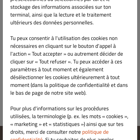
stockage des informations associées sur ton
MOULES GRATINEES
€ 11.00
terminal, ainsi que la lecture et le traitement
ultérieurs des données personnelles.
Moules, beurre d'ail
Tu peux consentir à l'utilisation des cookies non
nécessaires en cliquant sur le bouton d'appel à
l'action « Tout accepter » ou autrement décider de
BURRATA 125g
€ 13.00
cliquer sur « Tout refuser ». Tu peux accéder à ces
paramètres à tout moment et également
Burrata, tomate, basilic, huile d'olive, origan.
désélectionner les cookies ultérieurement à tout
moment (dans la politique de confidentialité et dans
le bas de page de notre site web).
Pour plus d'informations sur les procédures
utilisées, la terminologie (p. ex. les mots « cookies »,
« marketing » et « statistiques ») ainsi que sur tes
droits, merci de consulter notre
politique de
confidentialité
. Si tu souhaites de plus amples