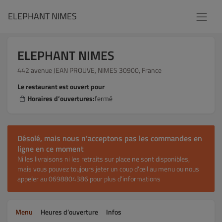
ELEPHANT NIMES
ELEPHANT NIMES
442 avenue JEAN PROUVE, NIMES 30900, France
Le restaurant est ouvert pour
Horaires d’ouvertures:
fermé
Désolé, mais nous n’acceptons pas les commandes en
ligne en ce moment
Ni les livraisons ni les retraits sur place ne sont disponibles,
mais vous pouvez toujours jeter un coup d’œil au menu ou nous
appeler au 0698804386 pour plus d’informations
Menu
Heures d’ouverture
Infos