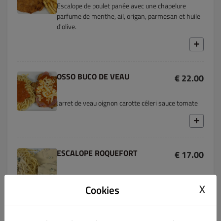
Escalope de poulet panée avec une chapelure
parfume de menthe, ail, origan, parmesan et huile
d'olive.
OSSO BUCO DE VEAU
€ 22.00
Jarret de veau oignon carotte céleri sauce tomate
ESCALOPE ROQUEFORT
€ 17.00
Crème, escalope de volaille et roquefort.
X
Cookies