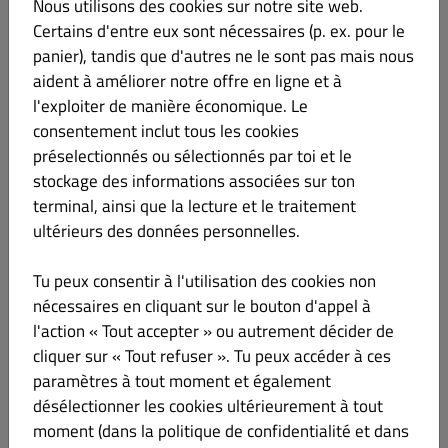
Nous utilisons des cookies sur notre site web.
ESCALOPE ARCHIDUC
€ 17.00
Certains d'entre eux sont nécessaires (p. ex. pour le
panier), tandis que d'autres ne le sont pas mais nous
Champignons et crème.
aident à améliorer notre offre en ligne et à
l'exploiter de manière économique. Le
consentement inclut tous les cookies
préselectionnés ou sélectionnés par toi et le
ESCALOPE CONDA D’ORO
€ 17.00
stockage des informations associées sur ton
terminal, ainsi que la lecture et le traitement
Aubergines, gruyère gratiné et tomates.
ultérieurs des données personnelles.
Tu peux consentir à l'utilisation des cookies non
nécessaires en cliquant sur le bouton d'appel à
ENTRCOT GRILLEE
€ 22.00
l'action « Tout accepter » ou autrement décider de
cliquer sur « Tout refuser ». Tu peux accéder à ces
paramètres à tout moment et également
Env. 250g.
Viande de boeuf grillée.
désélectionner les cookies ultérieurement à tout
moment (dans la politique de confidentialité et dans