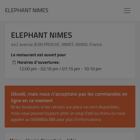
ELEPHANT NIMES
ELEPHANT NIMES
442 avenue JEAN PROUVE, NIMES 30900, France
Le restaurant est ouvert pour
Horaires d’ouvertures:
12:00 pm - 02:10 pm / 07:15 pm - 10:10 pm
Désolé, mais nous n’acceptons pas les commandes en
ligne en ce moment
Ni les livraisons ni les retraits sur place ne sont disponibles,
mais vous pouvez toujours jeter un coup d’œil au menu ou nous
appeler au 0698804386 pour plus d’informations