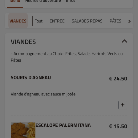
Menu
Heures d’ouverture
Infos
VIANDES
Tout
ENTREE
SALADES REPAS
PÂTES
PIZZ
VIANDES
- Accompagnement au Choix : Frites, Salade, Haricots Verts ou
Pâtes
SOURIS D’AGNEAU
€ 24.50
Viande d'agneau avec sauce mijotée
ESCALOPE PALERMITANA
€ 15.50