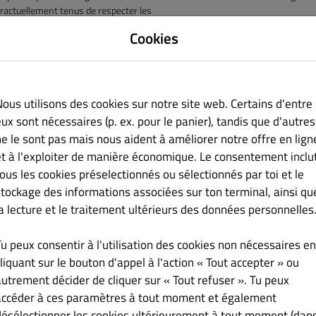
ractuellement tenus de respecter les
es de protection des données au sens de l’article 28 RGPD.
Cookies
Cookies
1
Nous utilisons ce que l’on appelle des cookies afin de rendre nos services 
tions. Il s’agit de
Nous utilisons des cookies sur notre site web. Certains d'entre
es informations stockées sur votre dispositif et attribuées au navigateur
ux sont nécessaires (p. ex. pour le panier), tandis que d'autres
isons sont supprimés après
ne le sont pas mais nous aident à améliorer notre offre en lign
in de la session du navigateur, c’est-à-dire après la fermeture de votre na
et à l'exploiter de manière économique. Le consentement inclu
ent sur votre appareil
tous les cookies préselectionnés ou sélectionnés par toi et le
ous permettent de reconnaître votre navigateur lors de votre prochaine vi
ez configurer votre
stockage des informations associées sur ton terminal, ainsi qu
gateur de manière à être informé de l’installation de cookies et décider de
la lecture et le traitement ultérieurs des données personnelles
 certains cas ,ou de
ère générale. Vous trouverez de plus amples informations à ce sujet dans 
Tu peux consentir à l'utilisation des cookies non nécessaires en
s d’acceptation des
liquant sur le bouton d'appel à l'action « Tout accepter » ou
ies peut limiter la fonctionnalité de notre site web. Vous consentez au 
cookies en acceptant notre
autrement décider de cliquer sur « Tout refuser ». Tu peux
nnière de cookies ». Le traitement de ces données à caractère personnel s
accéder à ces paramètres à tout moment et également
éa.1, lettre a) du RGPD. Nous
désélectionner les cookies ultérieurement à tout moment (dan