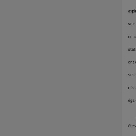
site
expi
util
voir
cliq
donc
les 
stat
les 
ont 
et r
susc
pers
néce
exem
égal
b
êtes
Face