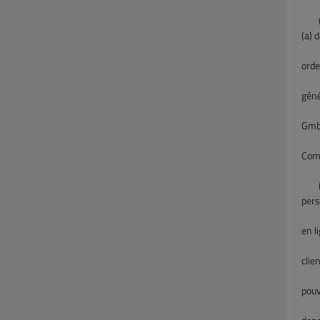
(b
(a) 
GmbH
orde
des 
géné
prot
Gmb
aux 
Com
(c
pers
lor
en l
dern
clie
être
pouv
les