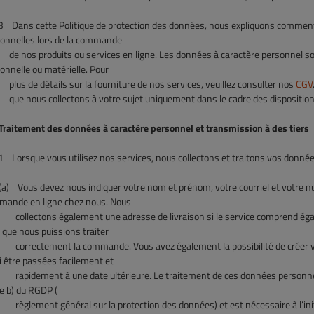
3
Dans cette Politique de protection des données, nous expliquons comment 
onnelles lors de la commande
de
nos produits ou services en ligne. Les données à caractère personnel so
onnelle ou matérielle. Pour
 de détails sur la fourniture de nos services, veuillez consulter nos
CGV
que nous collectons à
votre sujet uniquement dans le cadre des disposition
raitement des données à caractère personnel et transmission à des tiers
1
Lorsque vous utilisez nos services, nous collectons et traitons vos donné
)
Vous devez nous indiquer votre nom et prénom, votre courriel et votre 
ande en ligne chez nous. Nous
ectons également une adresse de livraison si le service comprend égale
 que nous puissions traiter
rectement la commande. Vous avez également la possibilité de créer vo
i être passées facilement et
dement à une date ultérieure. Le traitement de ces données personnelles s’
re b) du RGDP (
ement général sur la protection des données) et est nécessaire à l’initiat