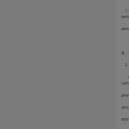
1.
pers
pers
plus
2. T
2.
(a
comm
coll
pour
cor
ains
rapi
lett
règl