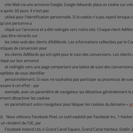
 Web via une annonce Google, Google Adwords place un cookie sur votre a
re après 30 jours. Il n’est pas
isé pour l’identification personnelle. Si le cookie n’a pas expiré lorsque 
 qu’une personne a
ué sur l’annonce et a été redirigée vers notre site. Chaque client AdWords
 pas être retracés sur
sites web des clients d’AdWords. Les informations collectées par le Cooki
istiques de conversion pour
clients AdWords qui ont opté pour le suivi des conversions. Les clients d’
cliqué sur leur annonce
edirigés vers une page comportant une balise de suivi des conversions. 
eptibles de vous identifier
onnellement. Si vous ne souhaitez pas participer au processus de suivi, 
ssaire à cet effet - par
ple, avec un paramètre de navigateur qui désactive généralement la mi
ement désactiver les cookies
en
paramétrant votre navigateur pour bloquer les cookies du domaine «
g
)
Nous utilisons Facebook Pixel, un outil exploité par Facebook Inc, 1 Hack
 un résident de l’UE, par
book Ireland Ltd, 4 Grand Canal Square, Grand Canal Harbour, Dublin 2, I