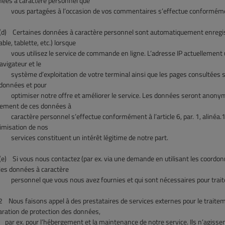
ées à caractère personnel que
vous
partagées à l’occasion de vos commentaires s’effectue conformément à
)
Certaines données à caractère personnel sont automatiquement enregistr
able, tablette, etc.) lorsque
 utilisez le service de commande en ligne. L’adresse IP actuellement utilisé
avigateur et le
ème d’exploitation de votre terminal ainsi que les pages consultées sont 
données et pour
miser notre offre et améliorer le service. Les données seront anonymisée
tement de ces données à
ctère personnel s’effectue conformément à l’article 6, par. 1, alinéa.1, l
timisation de nos
vices constituent un intérêt légitime de notre part.
)
Si vous nous contactez (par ex. via une demande en utilisant les coordo
les données à caractère
onnel que vous nous avez fournies et qui sont nécessaires pour traite
2
Nous faisons appel à des prestataires de services externes pour le trai
aration de protection des données,
ex. pour l’hébergement et la maintenance de notre service. Ils n’agissent