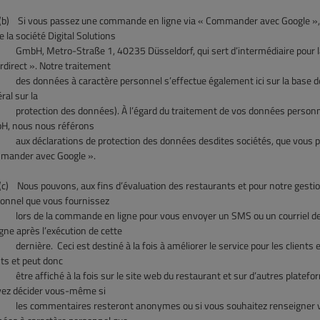
)
Si vous passez une commande en ligne via « Commander avec Google »,
de la société Digital Solutions
, Metro-Straße 1, 40235 Düsseldorf, qui sert d’intermédiaire pour la c
rdirect ». Notre traitement
données à caractère personnel s’effectue également ici sur la base de l’a
ral sur la
ection des données). À l’égard du traitement de vos données personnelles
H, nous nous référons
déclarations de protection des données desdites sociétés, que vous pouv
mander avec Google ».
)
Nous pouvons, aux fins d’évaluation des restaurants et pour notre gestion 
onnel que vous fournissez
s de la commande en ligne pour vous envoyer un SMS ou un courriel d
igne après l’exécution de cette
ière. Ceci est destiné à la fois à améliorer le service pour les clients et
nts et peut donc
 affiché à la fois sur le site web du restaurant et sur d’autres platefo
ez décider vous-même si
 commentaires resteront anonymes ou si vous souhaitez renseigner votr