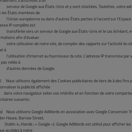
ralement transmises à un
eur de Google aux États-Unis et y sont stockées. Toutefois, votre adres
 les États membres de
ion européenne ou dans d’autres États parties à l’accord sur l’Espace 
resse IP complète est
sférée vers un serveur de Google aux États-Unis et le cas échéant, est r
rmations afin d’évaluer
e utilisation de notre site, de compiler des rapports sur l’activité du site e
 et à
ilisation d’Internet au fournisseur du site. L’adresse IP transmise par vo
 pas reliée à
utres données de Google.
.
Nous utilisons également des Cookies publicitaires de tiers de à des fins 
onnaliser la publicité affichée
 votre navigateur selon vos intérêts et en fonction de votre comporteme
icitaires suivants:
)
Nous utilisons Google AdWords en association avec Google Conversion Track
on House, Barrow Street,
in 4, Irlande ; « Google »). Google AdWords est utilisé pour afficher les p
ous accédez à notre