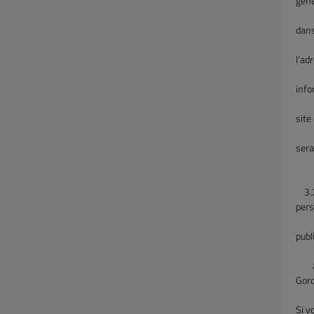
géné
serv
dans
l’Un
l’ad
tran
info
votr
site
l’ut
sera
d’a
3.2
pers
dans
publ
a
Gord
Dubl
Si v